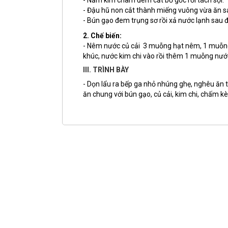
- Nấm kim châm đem cắt bỏ gốc rồi tách sợi.
- Đậu hũ non cắt thành miếng vuông vừa ăn sau
- Bún gạo đem trụng sơ rồi xả nước lạnh sau đó
2. Chế biến:
- Nêm nước củ cải 3 muỗng hạt nêm, 1 muỗng
khúc, nước kim chi vào rồi thêm 1 muỗng nư
III. TRÌNH BÀY
- Dọn lẩu ra bếp ga nhỏ nhúng ghẹ, nghêu ăn t
ăn chung với bún gạo, củ cải, kim chi, chấm 