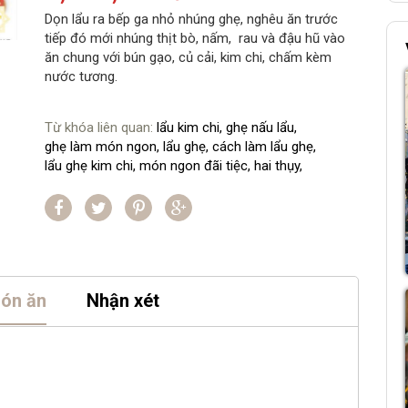
Dọn lẩu ra bếp ga nhỏ nhúng ghẹ, nghêu ăn trước
tiếp đó mới nhúng thịt bò, nấm, rau và đậu hũ vào
ăn chung với bún gạo, củ cải, kim chi, chấm kèm
nước tương.
Từ khóa liên quan:
lẩu kim chi,
ghẹ nấu lẩu,
ghẹ làm món ngon,
lẩu ghẹ,
cách làm lẩu ghẹ,
lẩu ghẹ kim chi,
món ngon đãi tiệc,
hai thụy,
món ăn
Nhận xét