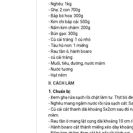
- Nghêu: 1kg
- Ghẹ: 2 con 700g
- Bắp bò hoa: 300g
- Kim chi bắp cải: 500g
- Nấm kim châm: 200g
- Bún gạo: 300g
- Củ cải trắng: 1 củ nhỏ
- Tàu hũ non: 1 miếng
- Rau tần ô, hành boaro
- củ cải trắng
- Muối, tiêu, đường, nước mắm
- Nước tương
- Hạt nêm
II. CÁCH LÀM
1. Chuẩn bị:
- Đem ghẹ rửa sạch rồi chặt làm tư. Thịt bò 
- Nghêu mang ngâm nước rồi rửa sạch cát. Sau
- Củ cải cắt thanh dài khoảng 5x2cm sau đó nấu
mềm.
- Rau tần ô mang lặt cọng dài khoảng 10 cm r
- Hành boaro cắt thành miếng xéo dày khoản