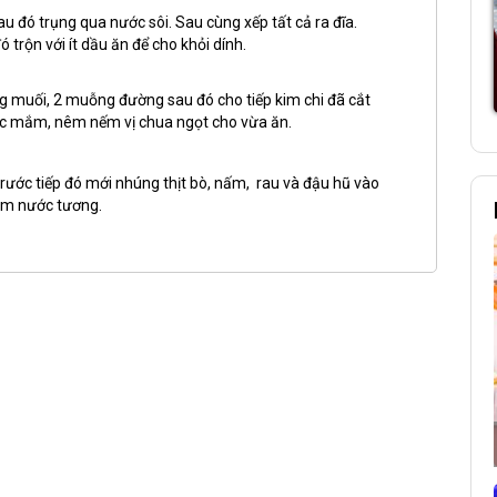
 đó trụng qua nước sôi. Sau cùng xếp tất cả ra đĩa.
 trộn với ít dầu ăn để cho khỏi dính.
 muối, 2 muỗng đường sau đó cho tiếp kim chi đã cắt
ớc mắm, nêm nếm vị chua ngọt cho vừa ăn.
rước tiếp đó mới nhúng thịt bò, nấm, rau và đậu hũ vào
kèm nước tương.