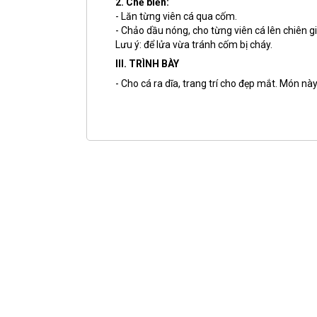
2. Chế biến:
- Lăn từng viên cá qua cốm.
- Chảo dầu nóng, cho từng viên cá lên chiên g
Lưu ý: để lửa vừa tránh cốm bị cháy.
III. TRÌNH BÀY
- Cho cá ra dĩa, trang trí cho đẹp mắt. Món nà