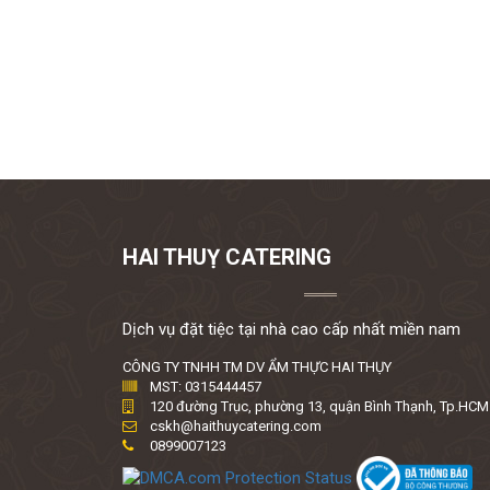
HAI THUỴ CATERING
Dịch vụ đặt tiệc tại nhà cao cấp nhất miền nam
CÔNG TY TNHH TM DV ẨM THỰC HAI THỤY
MST: 0315444457
120 đường Trục, phường 13, quận Bình Thạnh, Tp.HCM
cskh@haithuycatering.com
0899007123