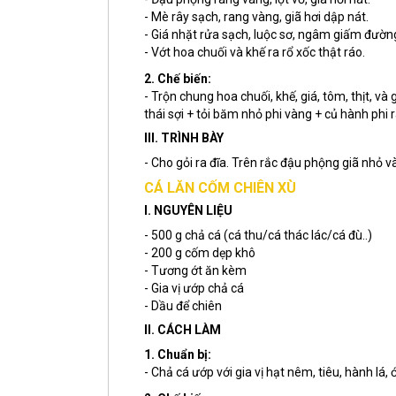
- Mè rây sạch, rang vàng, giã hơi dập nát.
- Giá nhặt rửa sạch, luộc sơ, ngâm giấm đườn
- Vớt hoa chuối và khế ra rổ xốc thật ráo.
2. Chế biến:
- Trộn chung hoa chuối, khế, giá, tôm, thịt, 
thái sợi + tỏi băm nhỏ phi vàng + củ hành phi 
III. TRÌNH BÀY
- Cho gỏi ra đĩa. Trên rắc đậu phộng giã nhỏ 
CÁ LĂN CỐM CHIÊN XÙ
I. NGUYÊN LIỆU
- 500 g chả cá (cá thu/cá thác lác/cá đù..)
- 200 g cốm dẹp khô
- Tương ớt ăn kèm
- Gia vị ướp chả cá
- Dầu để chiên
II. CÁCH LÀM
1. Chuẩn bị:
- Chả cá ướp với gia vị hạt nêm, tiêu, hành lá