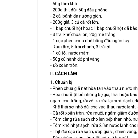
- 50g tôm khô
- 200g thịt đùi, 50g đậu phộng.
- 2 cái bánh đa nướng giòn.
- 200g giá, 3 củ cà rốt lớn.
- 1 bắp chuối hột hoặc 1 bắp chuối hột đã bào
- 3 trái khế chua lớn, 20g mè trắng.
- 1 cục phèn chua nhỏ bằng đầu ngón tay.
- Rau răm, 5 trái chanh, 3 trái ớt.
- 1 củ tỏi, nước mắm.
- 50g củ hành đỏ phi vàng.
- Đồ xoắn tròn.
II. CÁCH LÀM
1. Chuẩn bị:
- Phèn chua giã nát hòa tan vào thau nước nh
- Hoa chuốỉ lột bỏ những bẹ già, thái hoặc b
ngâm cho trắng, rồi vớt ra rửa lại nưóc lạnh, đ
- Khế thái sợi nhỏ dài cho vào thau nước lạnh,
- Cà rốt xoắn tròn, rửa muối, ngâm giấm đườn
- Tôm càng rửa sạch cho lên bếp than nhỏ, nướ
- Tôm khô nhặt sạch, rửa 2 lần nước lạnh cho
- Thịt đùi cạo rửa sạch, ướp gia vị, chiên vàn
- Đậu phộng rang vàng, lột vỏ, giã hơi nát.